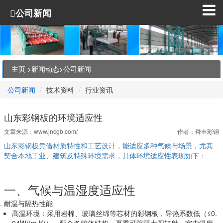
公司新闻
主页 >
新闻动态
>
公司新闻
公司新闻
技术资料
行业资讯
山东彩钢板的环境适应性
文章来源：
www.jncgb.com/
作者：舜丰彩钢
山东彩钢板凭借材质特性和工艺设计，能适应多种气候与场景，尤其
契合本地工业、建筑及特殊环境需求，具体环境适应性表现如下：
一、气候与温湿度适应性
耐温与隔热性能
高温环境
：采用岩棉、玻璃丝绵等芯材的彩钢板，导热系数低（≤0.
04W/(m·K)），配合多腔体结构，夏季可阻隔太阳辐射，室内温度