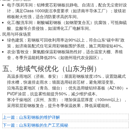
电子/医药车间
：铝蜂窝芯彩钢板抗静电、自清洁，配合无尘密封设
计，满足Class 1000级洁净度要求（如济南半导体工厂）；玻镁岩
棉板耐火性强，适合消防要求高的车间。
化工/酸洗车间
：耐酸碱彩钢板（如钢塑复合瓦）抗腐蚀，可抵御硫
酸、盐酸等介质侵蚀，如淄博化工厂电解车间。
民用与环保场景
绿色建筑
：彩钢板可回收利用率达90%以上，符合山东“碳中和”政
策，如济南装配式住宅采用彩钢板围护系统，施工周期缩短40%。
农业/畜牧业
：聚氨酯保温彩钢板隔热性好，适合温室大棚、养殖
舍，冬季升温能耗降低25%（如德州现代农业园区）。
五、地域气候优化（山东为例）
高温多雨地区（济南、泰安）
：屋面彩钢板坡度≥5%，设置隐藏式
排水槽，快速排走雨水；墙面选用硅岩芯材，避免潮湿变形。
沿海高盐雾地区（青岛、烟台）
：优先选用镀铝锌基板（AZ180）+
PVDF涂层，抗盐雾性能提升50%，减少维护成本。
寒冷干燥地区（滨州、东营）
：增加保温层厚度（100mm以上），
采用双层彩钢板复合，提升冬季保温效果，降低采暖能耗。
上一篇：山东彩钢板的维护详解
下一篇：山东彩钢板的生产工艺揭秘