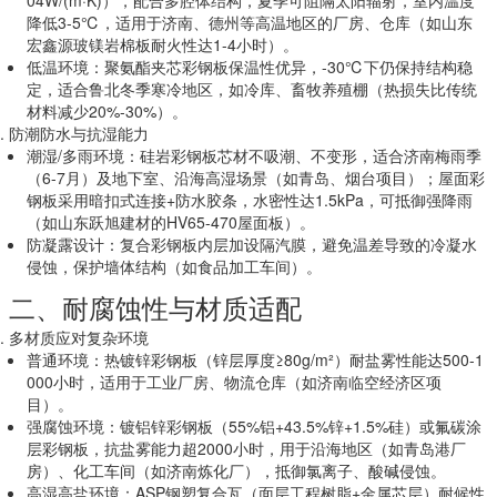
降低3-5℃，适用于济南、德州等高温地区的厂房、仓库（如山东
宏鑫源玻镁岩棉板耐火性达1-4小时）。
低温环境
：聚氨酯夹芯彩钢板保温性优异，-30℃下仍保持结构稳
定，适合鲁北冬季寒冷地区，如冷库、畜牧养殖棚（热损失比传统
材料减少20%-30%）。
防潮防水与抗湿能力
潮湿/多雨环境
：硅岩彩钢板芯材不吸潮、不变形，适合济南梅雨季
（6-7月）及地下室、沿海高湿场景（如青岛、烟台项目）；屋面彩
钢板采用暗扣式连接+防水胶条，水密性达1.5kPa，可抵御强降雨
（如山东跃旭建材的HV65-470屋面板）。
防凝露设计
：复合彩钢板内层加设隔汽膜，避免温差导致的冷凝水
侵蚀，保护墙体结构（如食品加工车间）。
二、耐腐蚀性与材质适配
多材质应对复杂环境
普通环境
：热镀锌彩钢板（锌层厚度≥80g/m²）耐盐雾性能达500-1
000小时，适用于工业厂房、物流仓库（如济南临空经济区项
目）。
强腐蚀环境
：镀铝锌彩钢板（55%铝+43.5%锌+1.5%硅）或氟碳涂
层彩钢板，抗盐雾能力超2000小时，用于沿海地区（如青岛港厂
房）、化工车间（如济南炼化厂），抵御氯离子、酸碱侵蚀。
高湿高盐环境
：ASP钢塑复合瓦（面层工程树脂+金属芯层）耐候性