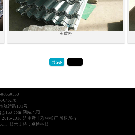
承重板
共6条
1
88660550
6673278
市航运路101号
g@163.com
网站地图
t © 2015-2016 济南舜丰彩钢板厂 版权所有
com
技术支持：
卓博科技