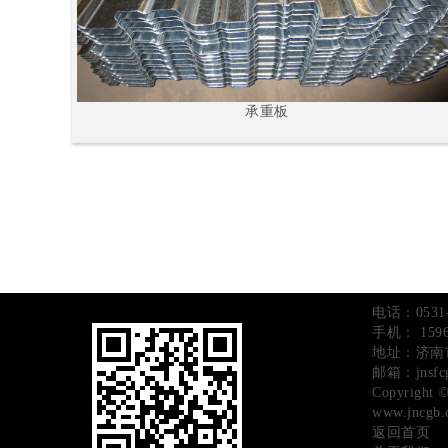
承重板
电话：0531-
手机： 1596
地址：济南
邮箱：jnsfc
Copyrigh
www.jncgb.
返回首页