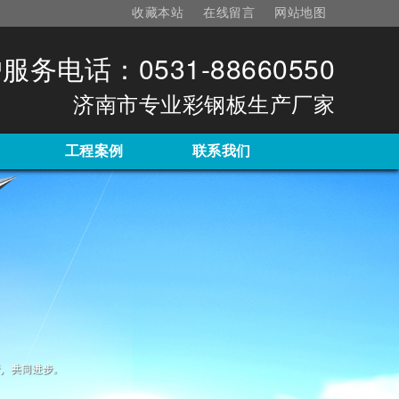
收藏本站
在线留言
网站地图
服务电话：0531-88660550
济南市专业彩钢板生产厂家
工程案例
联系我们