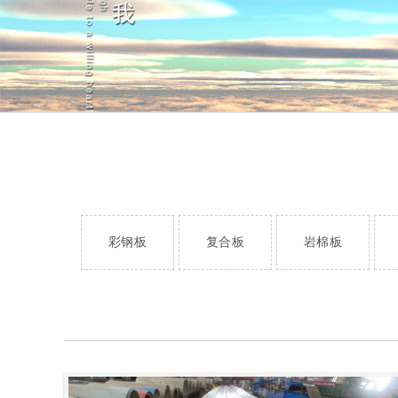
彩钢板
复合板
岩棉板