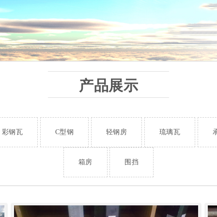
产品展示
彩钢瓦
C型钢
轻钢房
琉璃瓦
箱房
围挡