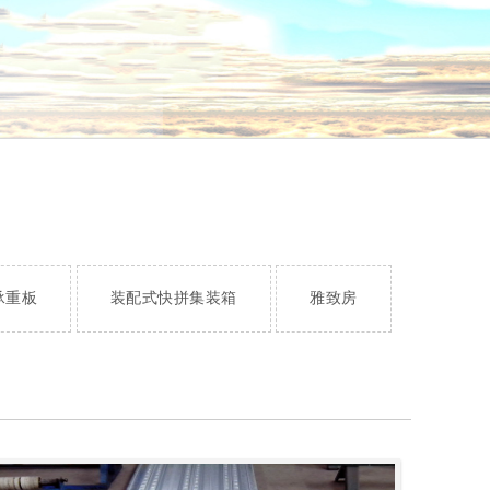
承重板
装配式快拼集装箱
雅致房