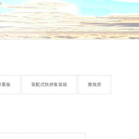
承重板
装配式快拼集装箱
雅致房