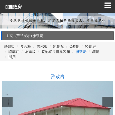
雅致房
主页 >
产品展示
>
雅致房
彩钢板
复合板
岩棉板
彩钢瓦
C型钢
轻钢房
琉璃瓦
承重板
装配式快拼集装箱
雅致房
箱房
围挡
雅致房